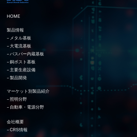
HOME
製品情報
–
メタル基板
–
大電流基板
–
バスバー内蔵基板
–
銅ポスト基板
–
主要生産設備
–
製品開発
マーケット別製品紹介
–
照明分野
–
自動車・電源分野
会社概要
–
CRS情報